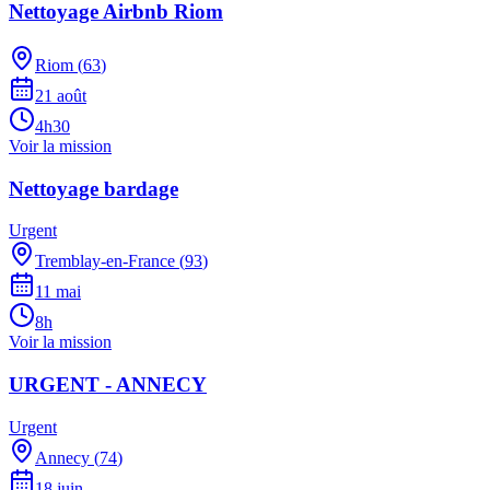
Nettoyage Airbnb Riom
Riom
(
63
)
21 août
4h30
Voir la mission
Nettoyage bardage
Urgent
Tremblay-en-France
(
93
)
11 mai
8h
Voir la mission
URGENT - ANNECY
Urgent
Annecy
(
74
)
18 juin