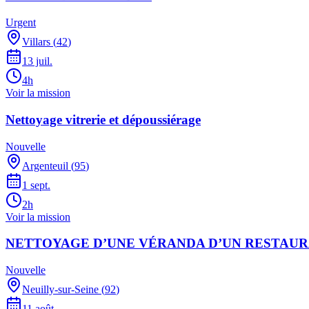
Urgent
Villars
(
42
)
13 juil.
4h
Voir la mission
Nettoyage vitrerie et dépoussiérage
Nouvelle
Argenteuil
(
95
)
1 sept.
2h
Voir la mission
NETTOYAGE D’UNE VÉRANDA D’UN RESTAU
Nouvelle
Neuilly-sur-Seine
(
92
)
11 août